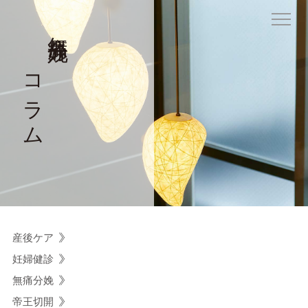
無痛分娩
コラム
当院について
産科
無痛分娩について
入院のご案内
産後ケア
ニューボーンフォト
妊婦健診
無痛分娩
婦人科
帝王切開